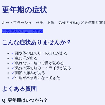
更年期の症状
ホットフラッシュ、発汗、不眠、気分の変動など更年期症状
この症状をチェックする
こんな症状ありませんか？
✓
顔や体のほてり・のぼせがある
✓
急に汗が出る
✓
眠れない・途中で目が覚める
✓
気分の落ち込み・イライラがある
✓
関節の痛みがある
✓
生理が不規則になってきた
よくある質問
Q.
更年期はいつから？